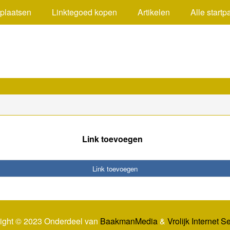
 plaatsen
Linktegoed kopen
Artikelen
Alle startp
Link toevoegen
Link toevoegen
ight © 2023 Onderdeel van
BaakmanMedia
&
Vrolijk Internet S