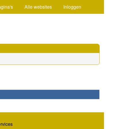
agina's
Alle websites
Inloggen
ervices