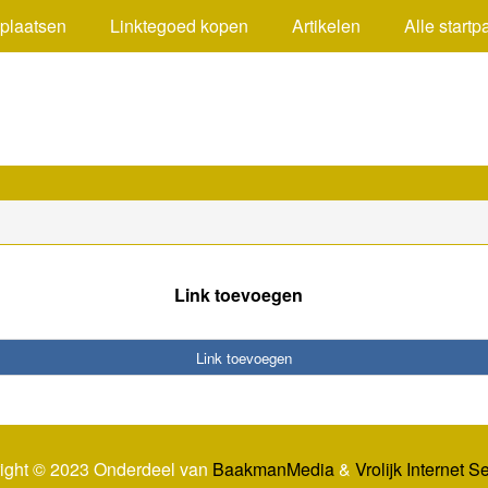
 plaatsen
Linktegoed kopen
Artikelen
Alle startp
Link toevoegen
Link toevoegen
ight © 2023 Onderdeel van
BaakmanMedia
&
Vrolijk Internet S