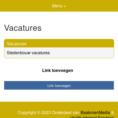
Menu +
Vacatures
Vacatures
Stedenbouw vacatures
Link toevoegen
Link toevoegen
Copyright © 2023 Onderdeel van
BaakmanMedia
&
Vrolijk Internet Services